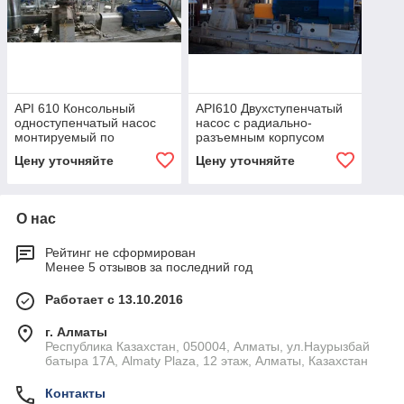
API 610 Консольный
API610 Двухступенчатый
одноступенчатый насос
насос с радиально-
монтируемый по
разъемным корпусом
центральной оси – тип
между подшипниками -
Цену уточняйте
Цену уточняйте
OH2
тип ВВ2
О нас
Рейтинг не сформирован
Менее 5 отзывов за последний год
Работает с 13.10.2016
г. Алматы
Республика Казахстан, 050004, Алматы, ул.Наурызбай
батыра 17А, Almaty Plaza, 12 этаж, Алматы, Казахстан
Контакты