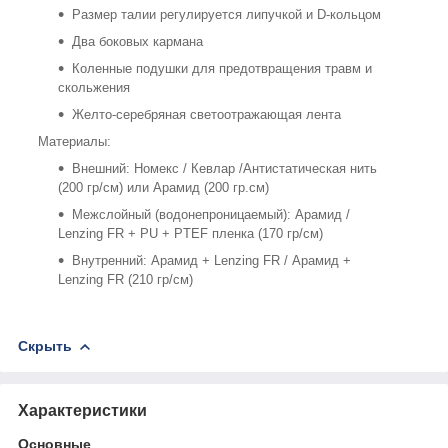
Размер талии регулируется липучкой и D-кольцом
Два боковых кармана
Коленные подушки для предотвращения травм и
скольжения
Желто-серебряная светоотражающая лента
Материалы:
Внешний: Номекс / Кевлар /Антистатическая нить
(200 гр/см) или Арамид (200 гр.см)
Межслойный (водонепроницаемый): Арамид /
Lenzing FR + PU + PTEF пленка (170 гр/см)
Внутренний: Арамид + Lenzing FR / Арамид +
Lenzing FR (210 гр/см)
Скрыть
Характеристики
Основные