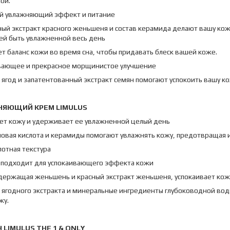
ой.
й увлажняющий эффект и питание
ный экстракт красного женьшеня и состав керамида делают вашу ко
ей быть увлажненной весь день
т баланс кожи во время сна, чтобы придавать блеск вашей коже.
вающее и прекрасное морщинистое улучшение
 ягод и запатентованный экстракт семян помогают успокоить вашу к
НЯЮЩИЙ
КРЕМ
LIMULUS
ет кожу и удерживает ее увлажненной целый день
новая кислота и керамиды помогают увлажнять кожу, предотвращая 
отная текстура
 подходит для успокаивающего эффекта кожи
держащая женьшень и красный экстракт женьшеня, успокаивает кожу 
 ягодного экстракта и минеральные ингредиенты глубоководной вод
жу.
Н
LIMULUS THE 1 & ONLY