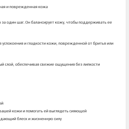
нная и поврежденная кожа
го за один шаг. Он балансирует кожу, чтобы поддерживать ее
 успокоения и гладкости кожи, поврежденной от бритья или
ный слой, обеспечивая свежие ощущения без липкости
ой
 вашей кожи и помогать ей выглядеть сияющей
идающий блеск и жизненную силу