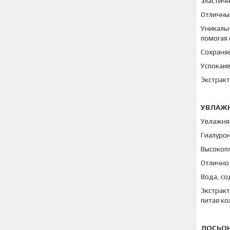
эластичн
Отличны
Уникаль
помогая 
Сохраняе
Успокаи
Экстракт
УВЛАЖ
Увлажня
Гиалуро
Высокопл
Отлично
Вода, со
Экстракт
питая ко
ЛОСЬО