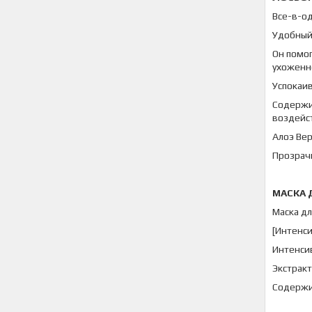
Все-в-о
Удобный
Он помог
ухоженно
Успокаи
Содержи
воздейс
Алоэ Вер
Прозрачн
МАСКА
Маска дл
[Интенс
Интенси
Экстрак
Содержи