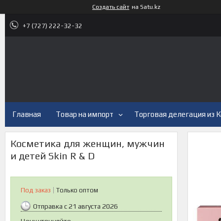
Создать сайт
на Satu.kz
+7 (727) 222-32-32
Главная
Товар на импорт
Торговая делегация из 
Косметика для женщин, мужчин
и детей Skin R & D
Под заказ
Только оптом
Отправка с 21 августа 2026