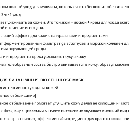
дном полный уход для мужчина, которых часто беспокоит обезвоже
 3-в-1 уход
ает ухаживать за кожей. Это тоником + лосьон + крем для ухода все
й в течение всего дня.
вающий эффект для кожи с натуральными ингредиентами
т ферментированный фильтрат galactomyces и морской коллаген для
твия окружающей среды
а и ингредиенты ореха увлажняют сухую кожу
ая гелеобразный состав быстро впитывается в кожу, образуя масля
ДЛЯ
ЛИЦА
LIMULUS
BIO
CELLULOSE MASK
я интенсивного ухода за кожей
ивное отбеливание]
вное отбеливание помогает улучшить кожу делая ее сияющей и чист
т «Okra», выращиваемый в Египте интенсивно улучшает внешний вид
т «экстракт пиона», эффективный ингредиент для красоты кожи, пр