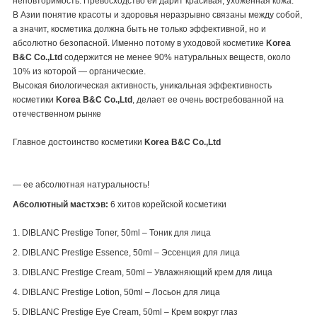
неповторимость. Превосходство ей дарит красивая, ухоженная кожа.
В Азии понятие красоты и здоровья неразрывно связаны между собой,
а значит, косметика должна быть не только эффективной, но и
абсолютно безопасной. Именно потому в уходовой косметике
Korea
B
&
C
Co
.,
Ltd
содержится не менее 90% натуральных веществ, около
10% из которой — органические.
Высокая биологическая активность, уникальная эффективность
косметики
Korea
B
&
C
Co
.,
Ltd
, делает ее очень востребованной на
отечественном рынке
Главное достоинство косметики
Korea
B
&
C
Co
.,
Ltd
— ее абсолютная натуральность!
Абсолютный мастхэв:
6 хитов корейской косметики
1.
DIBLANC Prestige Toner
, 50ml –
Тоник
для
лица
2. DIBLANC Prestige Essence
, 50ml –
Эссенция
для
лица
3. DIBLANC Prestige Cream, 50ml –
Увлажняющий
крем
для
лица
4. DIBLANC Prestige Lotion, 50ml –
Лосьон
для
лица
5. DIBLANC Prestige Eye Cream, 50ml –
Крем
вокруг
глаз