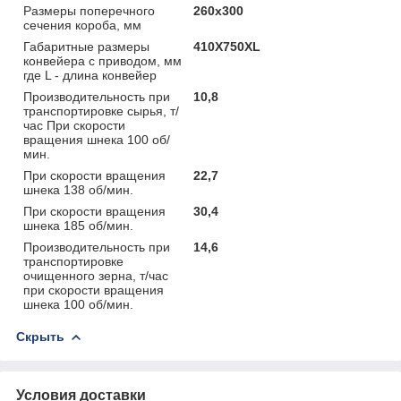
Размеры поперечного
260х300
сечения короба, мм
Габаритные размеры
410X750XL
конвейера с приводом, мм
где L - длина конвейер
Производительность при
10,8
транспортировке сырья, т/
час При скорости
вращения шнека 100 об/
мин.
При скорости вращения
22,7
шнека 138 об/мин.
При скорости вращения
30,4
шнека 185 об/мин.
Производительность при
14,6
транспортировке
очищенного зерна, т/час
при скорости вращения
шнека 100 об/мин.
Скрыть
Условия доставки