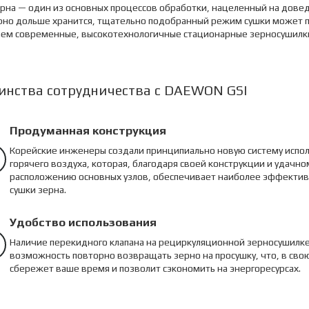
рна — один из основных процессов обработки, нацеленный на довед
ерно дольше хранится, тщательно подобранный режим сушки может п
ем современные, высокотехнологичные стационарные зерносушилки D
инства сотрудничества с DAEWON GSI
Продуманная конструкция
Корейские инженеры создали принципиально новую систему испо
горячего воздуха, которая, благодаря своей конструкции и удачно
расположению основных узлов, обеспечивает наиболее эффектив
сушки зерна.
Удобство использования
Наличие перекидного клапана на рециркуляционной зерносушилке
возможность повторно возвращать зерно на просушку, что, в сво
сбережет ваше время и позволит сэкономить на энергоресурсах.