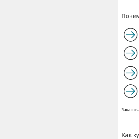
Почем
Заказыв
Как к