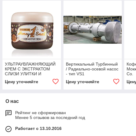
УЛЬТРАУВЛАЖНЯЮЩИЙ
Вертикальный Турбинный
Кофе
КРЕМ С ЭКСТРАКТОМ
/ Радиально-осевой насос
Мокк
СЛИЗИ УЛИТКИ И
- тип VS1
Co.
МЕДОМ NELLA HONEY 1
Цену уточняйте
Цену уточняйте
Цен
SNAIL ULTRA MOISTURE
CREAM
О нас
Рейтинг не сформирован
Менее 5 отзывов за последний год
Работает с 13.10.2016