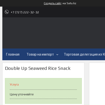
Создать сайт
на Satu.kz
+7 (727) 222-32-32
Главная
Товар на импорт
Торговая делегация из 
Double Up Seaweed Rice Snack
Услуга
Цену уточняйте