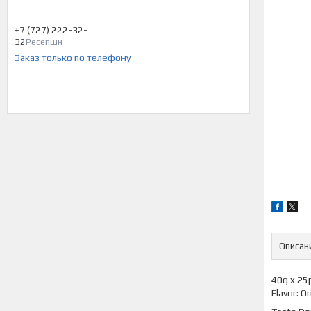
+7 (727) 222-32-
32
Ресепшн
Заказ только по телефону
Описан
40g x 25
Flavor: O