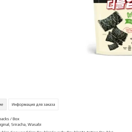
ие
Информация для заказа
packs / Box
riginal, Sriracha, Wasabi