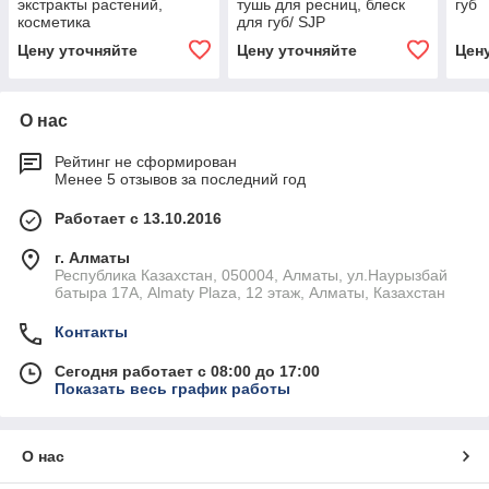
экстракты растений,
тушь для ресниц, блеск
губ
косметика
для губ/ SJP
CORPORATION
Цену уточняйте
Цену уточняйте
Цен
О нас
Рейтинг не сформирован
Менее 5 отзывов за последний год
Работает с 13.10.2016
г. Алматы
Республика Казахстан, 050004, Алматы, ул.Наурызбай
батыра 17А, Almaty Plaza, 12 этаж, Алматы, Казахстан
Контакты
Сегодня работает с 08:00 до 17:00
Показать весь график работы
О нас