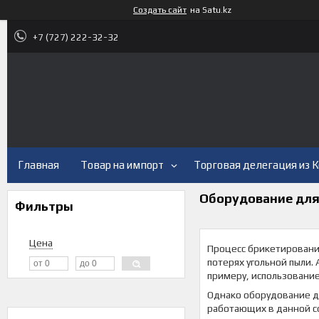
Создать сайт
на Satu.kz
+7 (727) 222-32-32
Главная
Товар на импорт
Торговая делегация из 
Оборудование для
Фильтры
Цена
Процесс брикетирования
потерях угольной пыли.
примеру, использование
Однако оборудование д
работающих в данной с