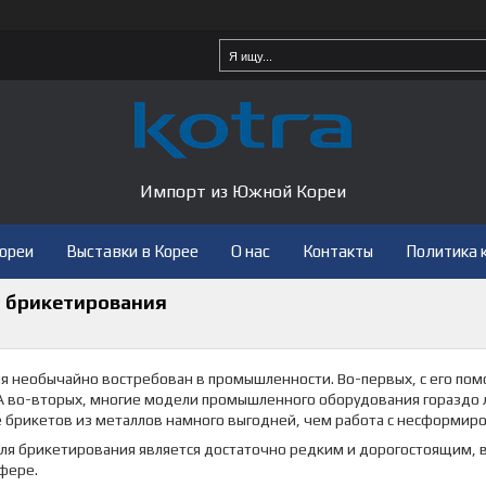
Импорт из Южной Кореи
Кореи
Выставки в Корее
О нас
Контакты
Политика 
 брикетирования
 необычайно востребован в промышленности. Во-первых, с его помо
 А во-вторых, многие модели промышленного оборудования гораздо 
 брикетов из металлов намного выгодней, чем работа с несформиро
ля брикетирования является достаточно редким и дорогостоящим, в
фере.