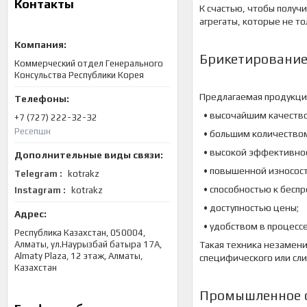
Контакты
К счастью, чтобы получ
агрегаты, которые не т
Брикетирование
Коммерческий отдел Генерального
Консульства Республики Корея
Предлагаемая продукция
• высочайшим качеством
+7 (727) 222-32-32
Ресепшн
• большим количеством
• высокой эффективнос
• повышенной износост
Telegram
kotrakz
• способностью к беспр
Instagram
kotrakz
• доступностью цены;
• удобством в процессе
Республика Казахстан, 050004,
Алматы, ул.Наурызбай батыра 17А,
Такая техника незамени
Almaty Plaza, 12 этаж, Алматы,
специфического или сл
Казахстан
Промышленное о