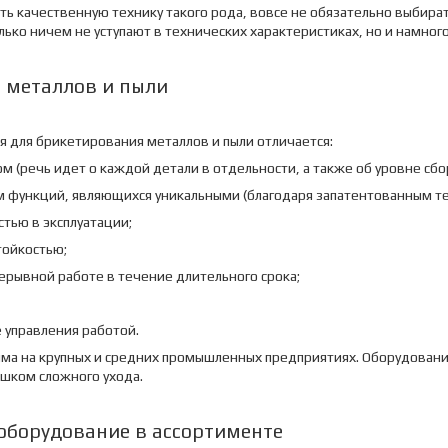
ить качественную технику такого рода, вовсе не обязательно выбира
олько ничем не уступают в технических характеристиках, но и намног
 металлов и пыли
 для брикетирования металлов и пыли отличается:
 (речь идет о каждой детали в отдельности, а также об уровне сбо
 функций, являющихся уникальными (благодаря запатентованным т
тью в эксплуатации;
ойкостью;
ерывной работе в течение длительного срока;
 управления работой.
ма на крупных и средних промышленных предприятиях. Оборудовани
ишком сложного ухода.
борудование в ассортименте