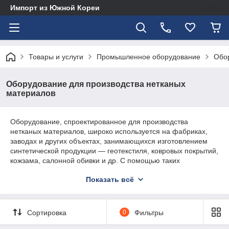
Импорт из Южной Кореи
Товары и услуги
Промышленное оборудование
Обор
Оборудование для производства нетканых
материалов
Оборудование, спроектированное для производства
нетканых материалов, широко используется на фабриках,
заводах и других объектах, занимающихся изготовлением
синтетической продукции — геотекстиля, ковровых покрытий,
кожзама, салонной обивки и др. С помощью таких
конвейеров и станков можно выполнять различные задачи. К
Показать всё
примеру, нагревающие барабаны предназначены для
разогрева сырья до заданной температуры. Сушильные
машины обеспечивают быстрое удаление избыточной влаги
из готового полотна. Эти и другие агрегаты имеются в
Сортировка
0
Фильтры
продаже на сайте компании KOTRA.